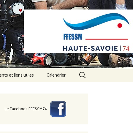
Rechercher :
ts et liens utiles
Calendrier
ires divers
de presse
Le Facebook FFESSM74
 photos
Fédération de
Site Fédéral National
e