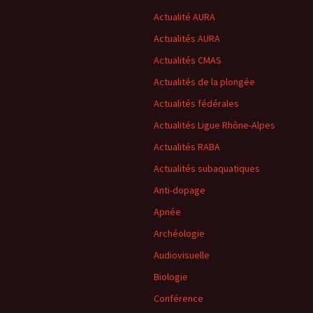
Profil Plongée
Actualité AURA
Actualités AURA
REDA APNEA AND SWIM
Actualités CMAS
Subaqua Club du
Actualités de la plongée
Faucigny – SCF
Actualités fédérales
TECKEL (souterraine)
Actualités Ligue Rhône-Alpes
Actualités RABA
Actualités subaquatiques
Anti-dopage
Apnée
Archéologie
Audiovisuelle
Biologie
Conférence