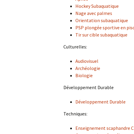
Hockey Subaquatique
Tous les clubs
Nage avec palmes
Orientation subaquatique
Les structures
professionnell
PSP plongée sportive en pis
Tir sur cible subaquatique
Fosse de plon
Culturelles:
Audiovisuel
Archéologie
Biologie
Développement Durable
Développement Durable
Techniques:
Enseignement scaphandre 