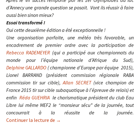
Après le vif succès remporté par les 1er Olympiades du lac
d’Annecy une grande question se posait.
Vont ils réussir à faire
aussi bien sinon mieux?
Essai transformé !
Oui cette deuxième édition a été exceptionnelle !
Une organisation parfaite, une météo très favorable, un
encadrement de premier ordre avec la participation de
Rebecca RADEMEYER
(qui a participé aux championnats du
monde pour l’équipe nationale d’Afrique du Sud),
Delphine GALLARDO
( championne d’Europe par équipe 2015),
Lionel BARRAND (président commission régionale RABA
commission tir sur cible),
Allan SECRET
(vice champion de
France 2015 tir sur cible subaquatique à l’épreuve de relais) et
enfin
Réda GUEHRIA
le charismatique président du club Eau
Libre lui même MEF2 le “monsieur sécu” de la journée, tout
concourrait à la réussite de la journée.
Continuer la lecture de
Essai transformé pour la deuxième édi
→