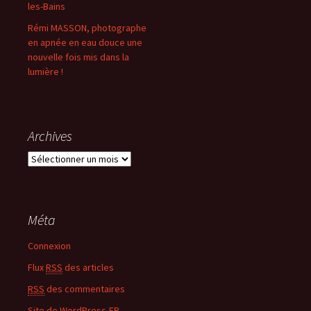
les-Bains
Rémi MASSON, photographe
en apnée en eau douce une
nouvelle fois mis dans la
lumière !
Archives
A
r
c
h
i
Méta
v
e
Connexion
s
Flux
RSS
des articles
RSS
des commentaires
Site de WordPress-FR