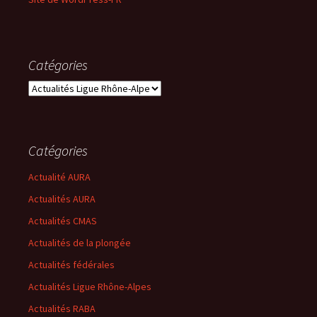
Catégories
C
a
t
é
g
Catégories
o
r
Actualité AURA
i
Actualités AURA
e
Actualités CMAS
s
Actualités de la plongée
Actualités fédérales
Actualités Ligue Rhône-Alpes
Actualités RABA