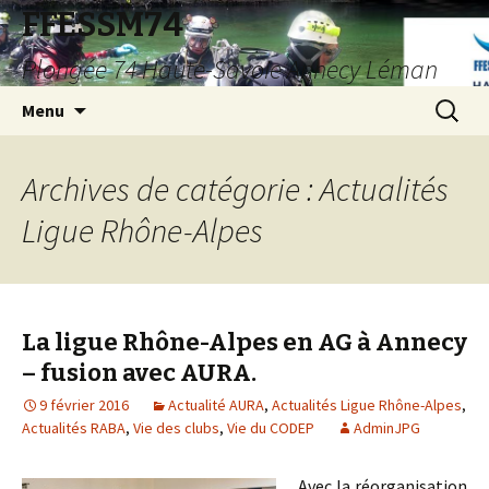
FFESSM74
Plongée 74 Haute-Savoie Annecy Léman
Aller
Recherc
Menu
au
contenu
Archives de catégorie : Actualités
Ligue Rhône-Alpes
La ligue Rhône-Alpes en AG à Annecy
– fusion avec AURA.
9 février 2016
Actualité AURA
,
Actualités Ligue Rhône-Alpes
,
Actualités RABA
,
Vie des clubs
,
Vie du CODEP
AdminJPG
Avec la réorganisation