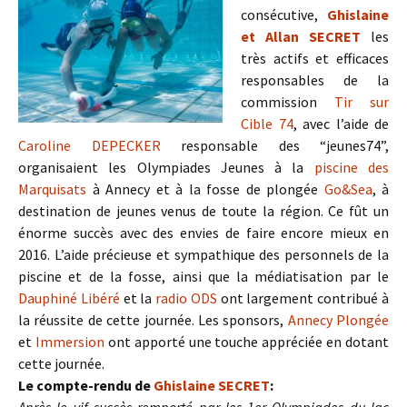
consécutive,
Ghislaine
et Allan SECRET
les
très actifs et efficaces
responsables de la
commission
Tir sur
Cible 74
, avec l’aide de
Caroline DEPECKER
responsable des “jeunes74”,
organisaient les Olympiades Jeunes à la
piscine des
Marquisats
à Annecy et à la fosse de plongée
Go&Sea
, à
destination de jeunes venus de toute la région. Ce fût un
énorme succès avec des envies de faire encore mieux en
2016. L’aide précieuse et sympathique des personnels de la
piscine et de la fosse, ainsi que la médiatisation par le
Dauphiné Libéré
et la
radio ODS
ont largement contribué à
la réussite de cette journée. Les sponsors,
Annecy Plongée
et
Immersion
ont apporté une touche appréciée en dotant
cette journée.
Le compte-rendu de
Ghislaine SECRET
: