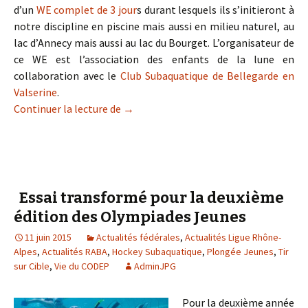
d’un
WE complet de 3 jour
s durant lesquels ils s’initieront à
notre discipline en piscine mais aussi en milieu naturel, au
lac d’Annecy mais aussi au lac du Bourget. L’organisateur de
ce WE est l’association des enfants de la lune en
collaboration avec le
Club Subaquatique de Bellegarde en
Valserine
.
Continuer la lecture de
Les “enfants de la lune” en plongée noc
→
Essai transformé pour la deuxième
édition des Olympiades Jeunes
11 juin 2015
Actualités fédérales
,
Actualités Ligue Rhône-
Alpes
,
Actualités RABA
,
Hockey Subaquatique
,
Plongée Jeunes
,
Tir
sur Cible
,
Vie du CODEP
AdminJPG
Pour la deuxième année