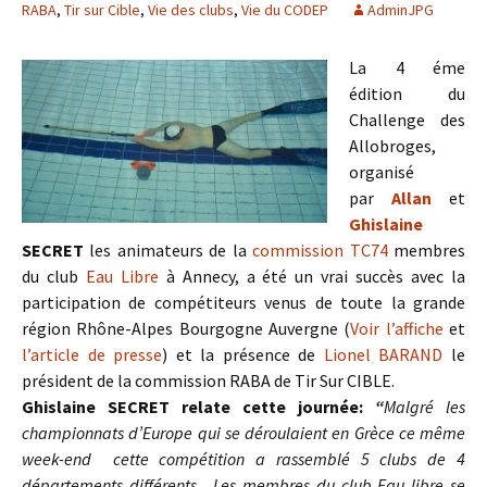
RABA
,
Tir sur Cible
,
Vie des clubs
,
Vie du CODEP
AdminJPG
La 4 éme
édition du
Challenge des
Allobroges,
organisé
par
Allan
et
Ghislaine
SECRET
les animateurs de la
commission TC74
membres
du club
Eau Libre
à Annecy, a été un vrai succès avec la
participation de compétiteurs venus de toute la grande
région Rhône-Alpes Bourgogne Auvergne (
Voir l’affiche
et
l’article de presse
) et la présence de
Lionel BARAND
le
président de la commission RABA de Tir Sur CIBLE.
Ghislaine SECRET relate cette journée:
“
Malgré les
championnats d’Europe qui se déroulaient en Grèce ce même
week-end cette compétition a rassemblé 5 clubs de 4
départements différents . Les membres du club Eau libre se