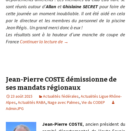
sont réunis autour d’
Allan
et
Ghislaine SECRET
pour faire de
cette journée un moment inoubliable. Il ont été aidé en cela
par le directeur et les membres du personnel de la piscine
Jean Régis . Un grand merci donc à eux !
Les résultats sont à la hauteur d’une manche de coupe de
France
Continuer la lecture de
Tir sur Cible – Challenge des Allobr
→
Jean-Pierre COSTE démissionne de
ses mandats régionaux
23 août 2015
Actualités fédérales
,
Actualités Ligue Rhône-
Alpes
,
Actualités RABA
,
Nage avec Palmes
,
Vie du CODEP
AdminJPG
Jean-Pierre COSTE
, ancien président du